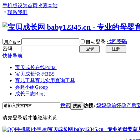
手机版
设为首页
收藏本站
联系我们
找回密码
自动登录
密码
登录
注册
快捷导航
宝贝成长在线
Portal
宝贝成长论坛
BBS
育儿工具
育儿实用查询工具
兴趣小组
Group
成长日志
Blog
搜索
热搜:
妈妈
孕前
怀孕
产后
搜索
请先登录后才能继续浏览
|
手机版
|
小黑屋
|
宝贝成长网 baby12345.cn - 专业的母婴