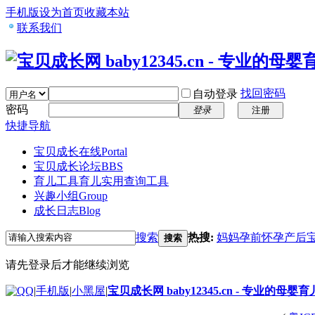
手机版
设为首页
收藏本站
联系我们
找回密码
自动登录
密码
登录
注册
快捷导航
宝贝成长在线
Portal
宝贝成长论坛
BBS
育儿工具
育儿实用查询工具
兴趣小组
Group
成长日志
Blog
搜索
热搜:
妈妈
孕前
怀孕
产后
搜索
请先登录后才能继续浏览
|
手机版
|
小黑屋
|
宝贝成长网 baby12345.cn - 专业的母婴