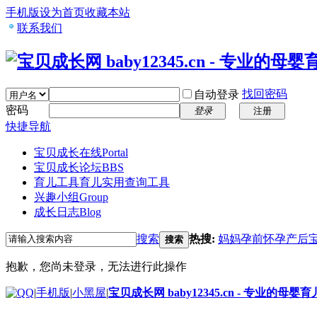
手机版
设为首页
收藏本站
联系我们
找回密码
自动登录
密码
登录
注册
快捷导航
宝贝成长在线
Portal
宝贝成长论坛
BBS
育儿工具
育儿实用查询工具
兴趣小组
Group
成长日志
Blog
搜索
热搜:
妈妈
孕前
怀孕
产后
搜索
抱歉，您尚未登录，无法进行此操作
|
手机版
|
小黑屋
|
宝贝成长网 baby12345.cn - 专业的母婴