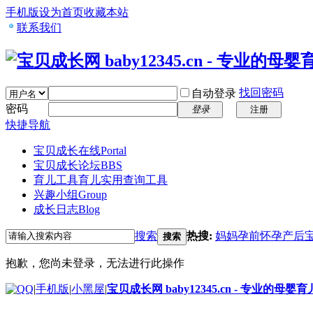
手机版
设为首页
收藏本站
联系我们
找回密码
自动登录
密码
登录
注册
快捷导航
宝贝成长在线
Portal
宝贝成长论坛
BBS
育儿工具
育儿实用查询工具
兴趣小组
Group
成长日志
Blog
搜索
热搜:
妈妈
孕前
怀孕
产后
搜索
抱歉，您尚未登录，无法进行此操作
|
手机版
|
小黑屋
|
宝贝成长网 baby12345.cn - 专业的母婴