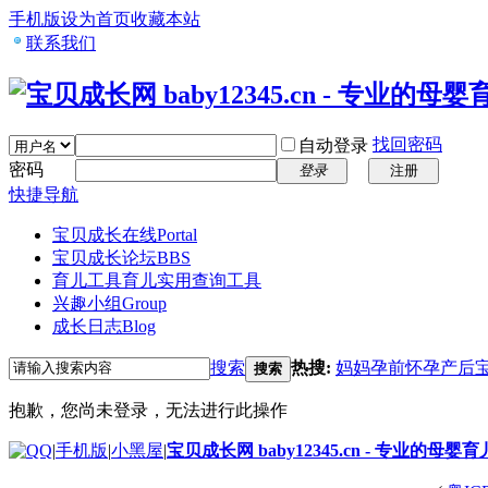
手机版
设为首页
收藏本站
联系我们
找回密码
自动登录
密码
登录
注册
快捷导航
宝贝成长在线
Portal
宝贝成长论坛
BBS
育儿工具
育儿实用查询工具
兴趣小组
Group
成长日志
Blog
搜索
热搜:
妈妈
孕前
怀孕
产后
搜索
抱歉，您尚未登录，无法进行此操作
|
手机版
|
小黑屋
|
宝贝成长网 baby12345.cn - 专业的母婴